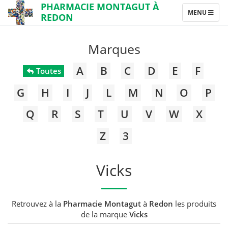
PHARMACIE MONTAGUT À
TOGGLE
MENU
REDON
NAVIGATION
Marques
A
B
C
D
E
F
Toutes
G
H
I
J
L
M
N
O
P
Q
R
S
T
U
V
W
X
Z
3
Vicks
Retrouvez à la
Pharmacie Montagut
à
Redon
les produits
de la marque
Vicks