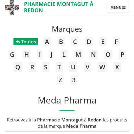
PHARMACIE MONTAGUT À
TOGGLE
MENU
REDON
NAVIGATION
Marques
A
B
C
D
E
F
Toutes
G
H
I
J
L
M
N
O
P
Q
R
S
T
U
V
W
X
Z
3
Meda Pharma
Retrouvez à la
Pharmacie Montagut
à
Redon
les produits
de la marque
Meda Pharma