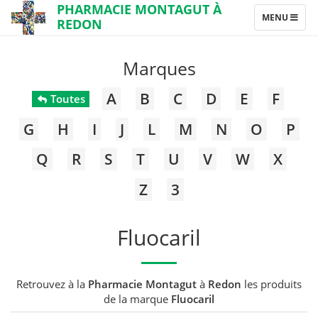
PHARMACIE MONTAGUT À
TOGGLE
MENU
REDON
NAVIGATION
Marques
A
B
C
D
E
F
Toutes
G
H
I
J
L
M
N
O
P
Q
R
S
T
U
V
W
X
Z
3
Fluocaril
Retrouvez à la
Pharmacie Montagut
à
Redon
les produits
de la marque
Fluocaril