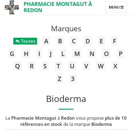
PHARMACIE MONTAGUT À
TOGGLE
MENU
REDON
NAVIGATION
Marques
A
B
C
D
E
F
Toutes
G
H
I
J
L
M
N
O
P
Q
R
S
T
U
V
W
X
Z
3
Bioderma
La
Pharmacie Montagut
à
Redon
vous propose
plus de 10
références en stock
de la marque
Bioderma