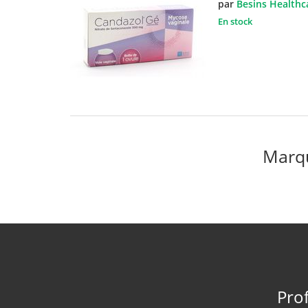
par
Besins Healthc
En stock
Marqu
Prof