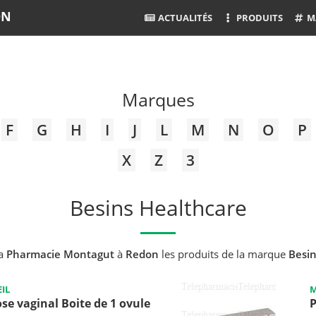
ON
ACTUALITÉS
PRODUITS
M
Marques
F
G
H
I
J
L
M
N
O
P
X
Z
3
Besins Healthcare
la
Pharmacie Montagut
à
Redon
les produits de la marque
Besin
IL
M
 vaginal Boite de 1 ovule