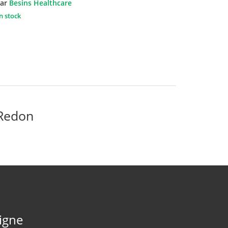
ar
Besins Healthcare
n stock
 Redon
ligne