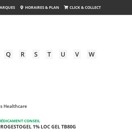
ARQUES
HORAIRES & PLAN
CLICK & COLLECT
Q
R
S
T
U
V
W
s Healthcare
ÉDICAMENT CONSEIL
PROGESTOGEL 1% LOC GEL TB80G