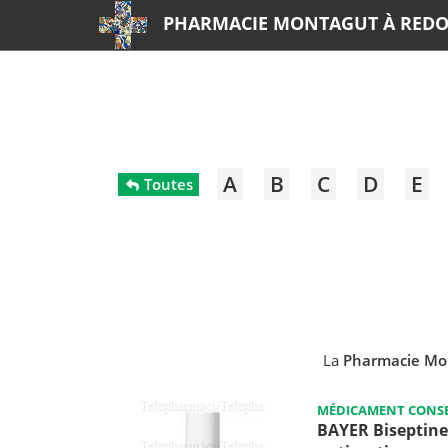
PHARMACIE MONTAGUT À RED
A
B
C
D
E
Toutes
La
Pharmacie Mo
MÉDICAMENT CONSE
BAYER Biseptine