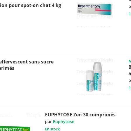
ion pour spot-on chat 4 kg
p
E
ffervescent sans sucre
M
B
primés
a
p
E
EUPHYTOSE Zen 30 comprimés
par
Euphytose
En stock