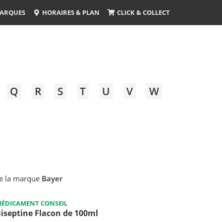
ARQUES
HORAIRES & PLAN
CLICK & COLLECT
Q
R
S
T
U
V
W
e la marque
Bayer
ÉDICAMENT CONSEIL
iseptine Flacon de 100ml