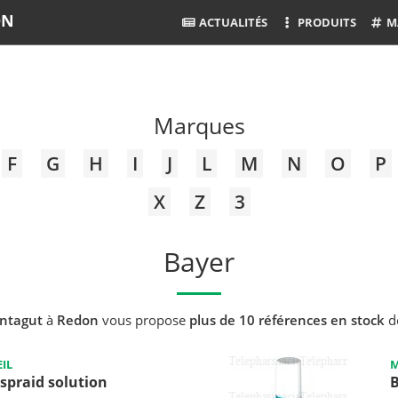
ON
ACTUALITÉS
PRODUITS
M
Marques
F
G
H
I
J
L
M
N
O
P
X
Z
3
Bayer
ntagut
à
Redon
vous propose
plus de 10 références en stock
d
IL
M
spraid solution
B