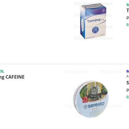
M
T
p
E
IL
M
mg CAFEINE
A
S
p
E