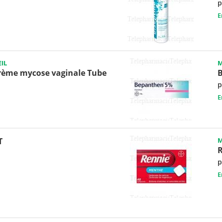
p
E
IL
M
rème mycose vaginale Tube
p
E
T
M
p
E