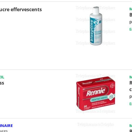
cre effervescents
M
B
p
E
IL
M
ss
R
p
E
INAIRE
M
Puces