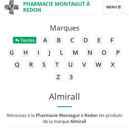
PHARMACIE MONTAGUT À
TOGGLE
MENU
REDON
NAVIGATION
Marques
A
B
C
D
E
F
Toutes
G
H
I
J
L
M
N
O
P
Q
R
S
T
U
V
W
X
Z
3
Almirall
Retrouvez à la
Pharmacie Montagut
à
Redon
les produits
de la marque
Almirall