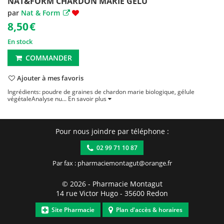
NAT&FORM CHARDON MARIE GELU
par
Nat & Form
8,50
€
En stock
COMMANDER
Ajouter à mes favoris
Ingrédients: poudre de graines de chardon marie biologique, gélule
végétaleAnalyse nu...
En savoir plus
Pour nous joindre par téléphone :
02 99 71 10 87
Par fax : pharmaciemontagut@orange.fr
© 2026 -
Pharmacie Montagut
14 rue Victor Hugo
-
35600
Redon
Site Pharmacie
Plan d'accès & horaires