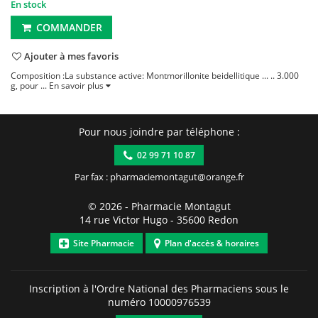
En stock
COMMANDER
Ajouter à mes favoris
Composition :La substance active: Montmorillonite beidellitique ... .. 3.000
g, pour ...
En savoir plus
Pour nous joindre par téléphone :
02 99 71 10 87
Par fax : pharmaciemontagut@orange.fr
© 2026 -
Pharmacie Montagut
14 rue Victor Hugo
-
35600
Redon
Site Pharmacie
Plan d'accès & horaires
Inscription à l'Ordre National des Pharmaciens sous le
numéro
10000976539