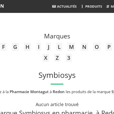
ON
ACTUALITÉS
PRODUITS
M
Marques
F
G
H
I
J
L
M
N
O
P
X
Z
3
Symbiosys
z à la
Pharmacie Montagut
à
Redon
les produits de la marque
S
Aucun article trouvé
arque Symbiosys en pharmacie, à Red