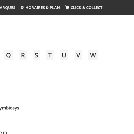
ARQUES
HORAIRES & PLAN
CLICK & COLLECT
Q
R
S
T
U
V
W
ymbiosys
on