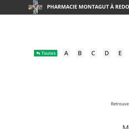
PHARMACIE MONTAGUT À RED
A
B
C
D
E
Toutes
Retrouve
M