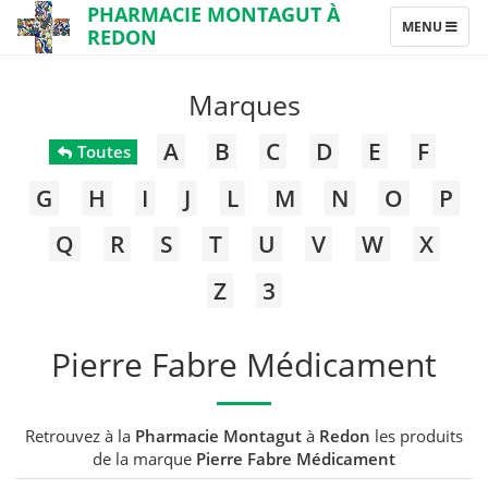
PHARMACIE MONTAGUT À
TOGGLE
MENU
REDON
NAVIGATION
Marques
A
B
C
D
E
F
Toutes
G
H
I
J
L
M
N
O
P
Q
R
S
T
U
V
W
X
Z
3
Pierre Fabre Médicament
Retrouvez à la
Pharmacie Montagut
à
Redon
les produits
de la marque
Pierre Fabre Médicament