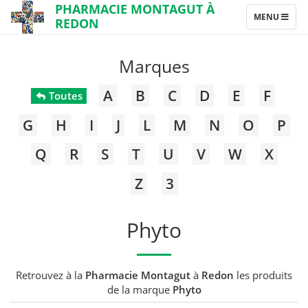
PHARMACIE MONTAGUT À
TOGGLE
MENU
REDON
NAVIGATION
Marques
A
B
C
D
E
F
Toutes
G
H
I
J
L
M
N
O
P
Q
R
S
T
U
V
W
X
Z
3
Phyto
Retrouvez à la
Pharmacie Montagut
à
Redon
les produits
de la marque
Phyto