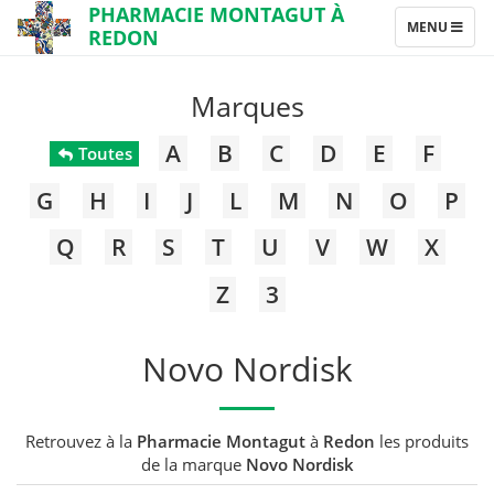
PHARMACIE MONTAGUT À
TOGGLE
MENU
REDON
NAVIGATION
Marques
A
B
C
D
E
F
Toutes
G
H
I
J
L
M
N
O
P
Q
R
S
T
U
V
W
X
Z
3
Novo Nordisk
Retrouvez à la
Pharmacie Montagut
à
Redon
les produits
de la marque
Novo Nordisk