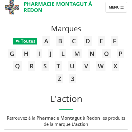
PHARMACIE MONTAGUT À
TOGGLE
MENU
REDON
NAVIGATION
Marques
A
B
C
D
E
F
Toutes
G
H
I
J
L
M
N
O
P
Q
R
S
T
U
V
W
X
Z
3
L'action
Retrouvez à la
Pharmacie Montagut
à
Redon
les produits
de la marque
L'action