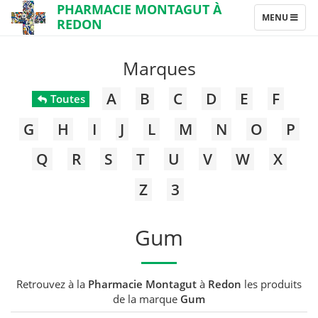
PHARMACIE MONTAGUT À
TOGGLE
MENU
REDON
NAVIGATION
Marques
A
B
C
D
E
F
Toutes
G
H
I
J
L
M
N
O
P
Q
R
S
T
U
V
W
X
Z
3
Gum
Retrouvez à la
Pharmacie Montagut
à
Redon
les produits
de la marque
Gum