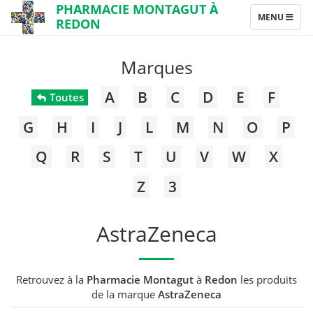
PHARMACIE MONTAGUT À
TOGGLE
MENU
REDON
NAVIGATION
Marques
A
B
C
D
E
F
Toutes
G
H
I
J
L
M
N
O
P
Q
R
S
T
U
V
W
X
Z
3
AstraZeneca
Retrouvez à la
Pharmacie Montagut
à
Redon
les produits
de la marque
AstraZeneca