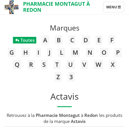
PHARMACIE MONTAGUT À
TOGGLE
MENU
REDON
NAVIGATION
Marques
A
B
C
D
E
F
Toutes
G
H
I
J
L
M
N
O
P
Q
R
S
T
U
V
W
X
Z
3
Actavis
Retrouvez à la
Pharmacie Montagut
à
Redon
les produits
de la marque
Actavis